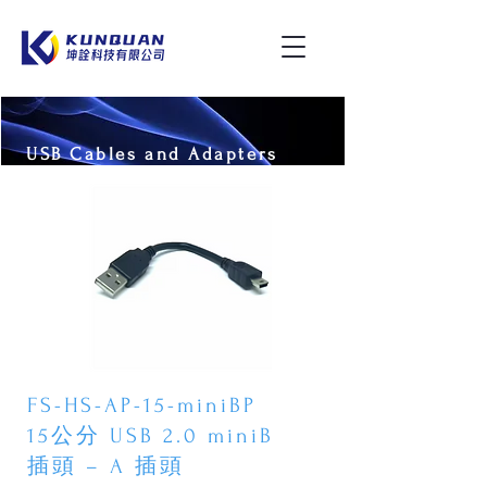
USB Cables and Adapters
FS-HS-AP-15-miniBP
15公分 USB 2.0 miniB
插頭 – A 插頭