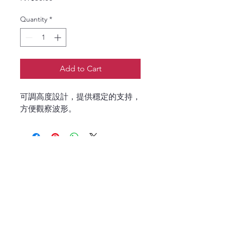
Quantity
*
Add to Cart
可調高度設計，提供穩定的支持，
方便觀察波形。
P
6B DPO70000
​示波器 PCIE 
ETHERNET