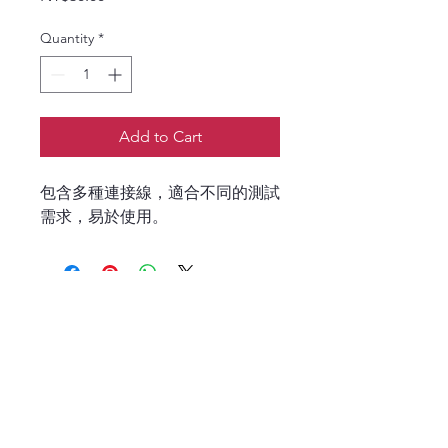
Quantity
*
Add to Cart
包含多種連接線，適合不同的測試
需求，易於使用。
P
6B DPO70000
​示波器 PCIE 
ETHERNET