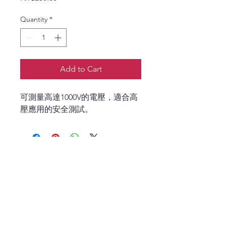
Quantity
*
Add to Cart
可測量高達1000V的電壓，適合高
壓應用的安全測試。
P
6B DPO70000
​示波器 PCIE 
ETHERNET