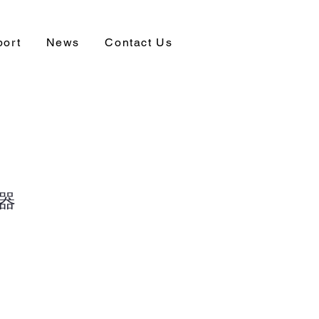
port
News
Contact Us
器