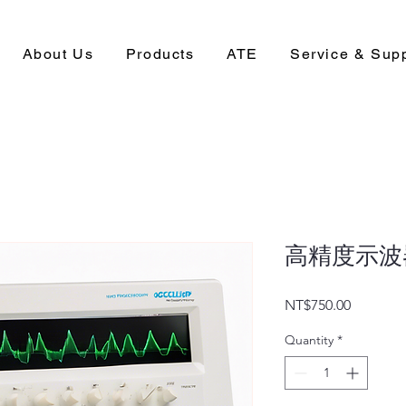
About Us
Products
ATE
Service & Sup
高精度示波
Price
NT$750.00
Quantity
*