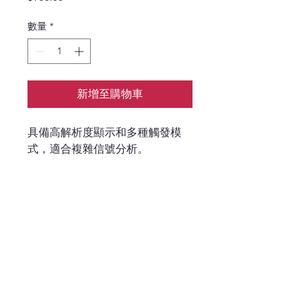
格
數量
*
新增至購物車
具備高解析度顯示和多種觸發模
式，適合複雜信號分析。
P
6B DPO70000
​示波器 PCIE 
ETHERNET