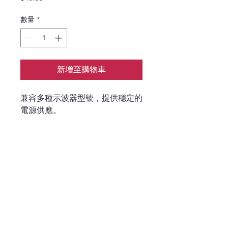
格
數量
*
新增至購物車
兼容多種示波器型號，提供穩定的
電源供應。
P
6B DPO70000
​示波器 PCIE 
ETHERNET