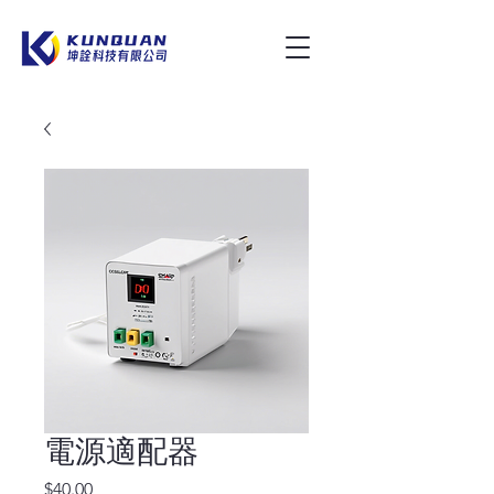
電源適配器
價
$40.00