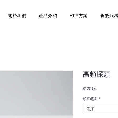
關於我們
產品介紹
ATE方案
售後服
高頻探頭
價
$120.00
格
頻率範圍
*
選擇