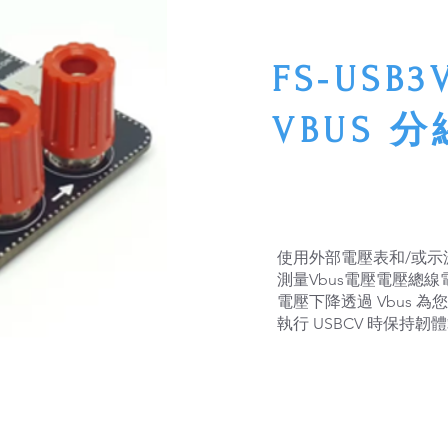
FS-USB3V
VBUS 
使用外部電壓表和/或示波
測量Vbus電壓電壓總線電
電壓下降透過 Vbus 
執行 USBCV 時保持韌體載