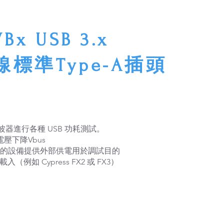
Bx USB 3.x
分線標準Type-A插頭
器進行各種 USB 功耗測試。
壓下降Vbus
為您的設備提供外部供電用於調試目的
入（例如 Cypress FX2 或 FX3）