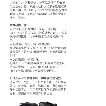
內建的 FLIR 巡檢路線功能可協助使用者依照
預定巡檢計畫，系統化執行大型或多點場域的
檢測任務。而 FLIR Ignite™ 雲端服務更提供即
時圖片上傳、儲存與分享功能，讓資料管理更
簡便、安全。
主要特點一覽：
🔹 快速提升影像對比，問題一目了然
One-Touch 溫度位準／跨度調整功能，一鍵強
化影像對比度，快速突顯電氣或機械潛在異
常。
🔹 精準溫度分析，輔助異常診斷
最高測量溫度達 550°C，提供三點溫度測量與
區塊最大／最小溫度即時顯示，支援現場快速
判讀。
🔹 流程優化，效能升級
可選配 FLIR 巡檢路線軟體，搭配內建麥克風
支援語音備註，並能一鍵上傳影像至 FLIR
Ignite™ 雲端圖庫，產製報告更輕鬆。
FLIR Ignite™ 雲端系統：團隊協作的利器
透過 Wi-Fi 連接，FLIR E52 可直接上傳影像至
雲端，便於集中管理、協作分享。資料儲存於
安全雲端平台，使用者可從任何連網裝置隨時
存取，提高作業效率與資料安全性。