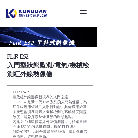
FLIR E52 手持式熱像儀
FLIR E52
入門型狀態監測/電氣/機械檢
測紅外線熱像儀
FLIR E52：
開啟紅外線熱像新視界的入門之選
FLIR E52 是新一代 Exx 系列的入門熱像儀，為
紅外線應用領域注入嶄新動能。具備適用於基
本狀態監測及電氣／機械檢測的高解析度與靈
敏度，是您探索熱像世界的理想起點。
內建 240x180 像素紅外熱偵測器，可精確量測
高達 550°C 的溫度範圍，搭配 FLIR 專利
MSX® 技術，融合實景與熱影像，讓影像細節
更清晰、透視度更高。