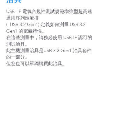
治具
USB -IF 電氣合規性測試規範增強型超高速
通用序列匯流排
( USB 3.2 Gen1) 定義如何測量 USB 3.2
Gen1 的電氣特性。
在這些測量中，請務必使用 USB-IF 認可的
測試治具。
此主機測量治具是USB 3.2 Gen1 治具套件
的一部分。
但您也可以單獨購買此治具。
P
6B DPO70000
​示波器 PCIE 
ETHERNET