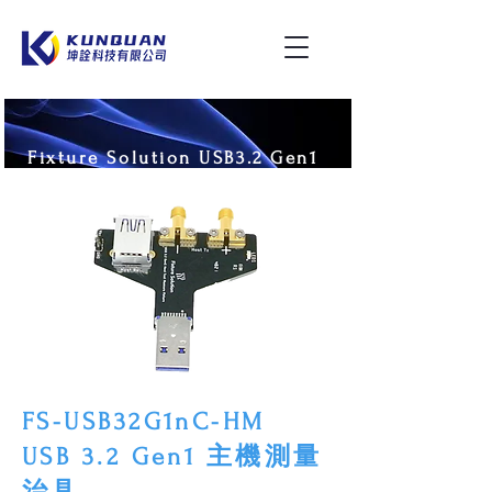
Fixture Solution USB3.2 Gen1
FS-USB32G1nC-HM
USB 3.2 Gen1 主機測量