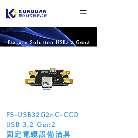
Fixture Solution USB3.2 Gen2
FS-USB32G2nC-CCD
USB 3.2 Gen2
固定電纜設備治具