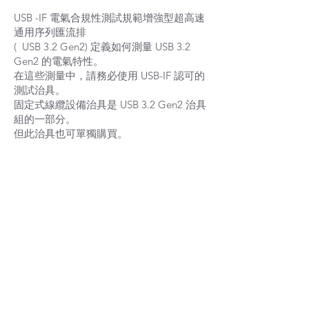
USB -IF 電氣合規性測試規範增強型超高速
通用序列匯流排
( USB 3.2 Gen2) 定義如何測量 USB 3.2
Gen2 的電氣特性。
在這些測量中，請務必使用 USB-IF 認可的
測試治具。
固定式線纜設備治具是 USB 3.2 Gen2 治具
組的一部分。
但此治具也可單獨購買。
P
6B DPO70000
​示波器 PCIE 
ETHERNET
新北市中和區新民街39號7樓 電話 :
02-8221-6833