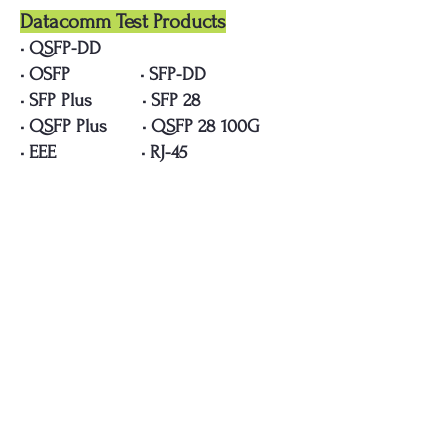
Datacomm Test Products
• QSFP-DD
• OSFP • SFP-DD
• SFP Plus • SFP 28
• QSFP Plus • QSFP 28 100G
• EEE • RJ-45
USB4™
• USB4-TPA-UC-K
USB3.1™
• MHL and MHL3
SATA Test Products
• SATA Gen3
• mSATA Gen3
• SATA Gen3 22 Position
• SATA Gen2.5
• SATA M.2